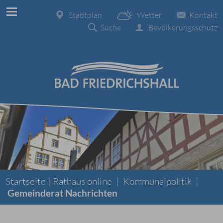
Stadtplan
Wetter
Kontakt
Suche
Bevölkerungsschutz
Startseite |
Rathaus online
|
Kommunalpolitik
|
Gemeinderat Nachrichten