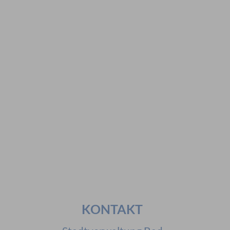
Hier geht es zur Suche
Vorschläge
#Veranstaltungen
#Geschichte
#Ferienangebote
#Bürgerstiftungen
Häufig gesucht
#Mitarbeiter
#Öffnungszeiten
#Stadtplan
#Notdienste
#Karriere
KONTAKT