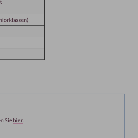
t
uniorklassen)
n Sie
hier
.