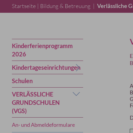
Startseite |
Bildung & Betreuung
|
Verlässliche 
Kinderferienprogramm
2026
E
B
Kindertageseinrichtungen
Schulen
A
B
VERLÄSSLICHE
G
GRUNDSCHULEN
F
(VGS)
D
An- und Abmeldeformulare