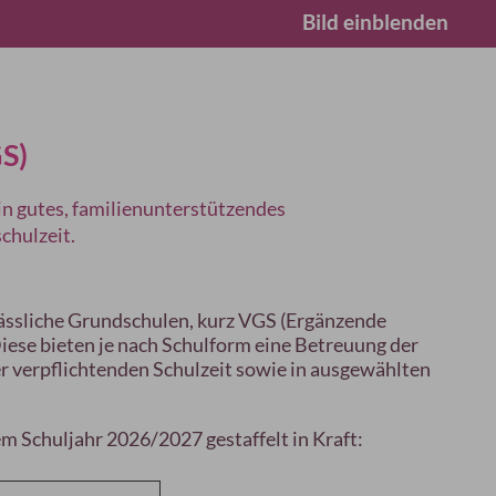
Bild einblenden
S)
ein gutes, familienunterstützendes
chulzeit.
rlässliche Grundschulen, kurz VGS (Ergänzende
Diese bieten je nach Schulform eine Betreuung der
 verpflichtenden Schulzeit sowie in ausgewählten
m Schuljahr 2026/2027 gestaffelt in Kraft: