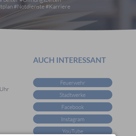
tplan
#Notdienste
#Karriere
AUCH INTERESSANT
Feuerwehr
 Uhr
Stadtwerke
Facebook
Instagram
YouTube