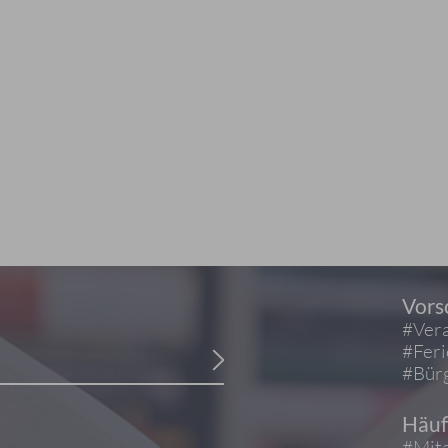
Vors
#Vera
#Fer
#Bürg
Häuf
#Mita