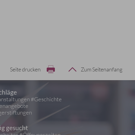
Seite drucken
Zum Seitenanfang
chläge
nstaltungen
#Geschichte
ienangebote
erstiftungen
ig gesucht
rbeiter
#Öffnungszeiten