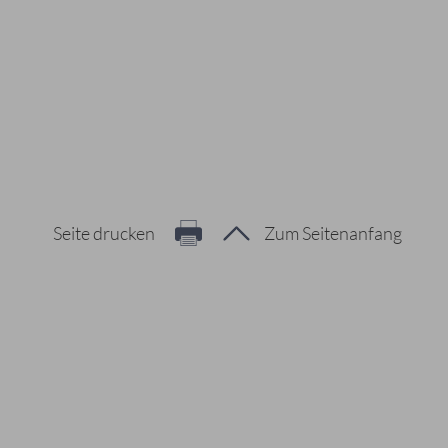
Seite drucken
Zum Seitenanfang
Hier geht es zur Suche
Vorschläge