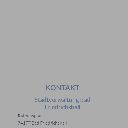
#Veranstaltungen
#Geschichte
#Ferienangebote
#Bürgerstiftungen
Häufig gesucht
#Mitarbeiter
#Öffnungszeiten
#Stadtplan
#Notdienste
#Karriere
KONTAKT
Stadtverwaltung Bad
Friedrichshall
Rathausplatz 1
74177 Bad Friedrichshall