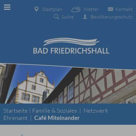
Stadtplan
Wetter
Kontakt
Suche
Bevölkerungsschutz
Startseite |
Familie & Soziales
|
Netzwerk
Ehrenamt
|
Café Miteinander