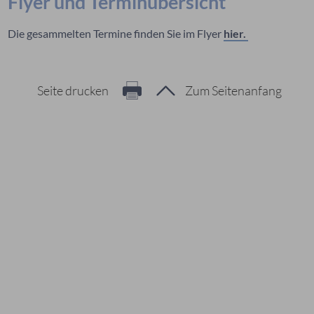
Flyer und Terminübersicht
Die gesammelten Termine finden Sie im Flyer
hier.
Seite drucken
Zum Seitenanfang
Hier geht es zur Suche
Vorschläge
#Veranstaltungen
#Geschichte
#Ferienangebote
#Bürgerstiftungen
Häufig gesucht