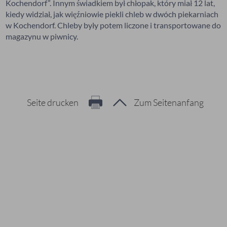
Kochendorf”. Innym świadkiem był chłopak, który miał 12 lat,
kiedy widział, jak więźniowie piekli chleb w dwóch piekarniach
w Kochendorf. Chleby były potem liczone i transportowane do
magazynu w piwnicy.
Seite drucken
Zum Seitenanfang
Hier geht es zur Suche
Vorschläge
#Veranstaltungen
#Geschichte
#Ferienangebote
#Bürgerstiftungen