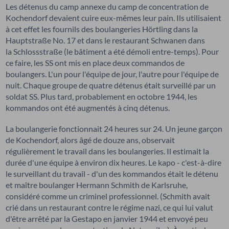
Les détenus du camp annexe du camp de concentration de
Kochendorf devaient cuire eux-mêmes leur pain. Ils utilisaient
à cet effet les fournils des boulangeries Hörtling dans la
Hauptstraße No. 17 et dans le restaurant Schwanen dans
la Schlossstraße (le bâtiment a été démoli entre-temps). Pour
ce faire, les SS ont mis en place deux commandos de
boulangers. L'un pour l'équipe de jour, l'autre pour l'équipe de
nuit. Chaque groupe de quatre détenus était surveillé par un
soldat SS. Plus tard, probablement en octobre 1944, les
kommandos ont été augmentés à cinq détenus.
La boulangerie fonctionnait 24 heures sur 24. Un jeune garçon
de Kochendorf, alors âgé de douze ans, observait
régulièrement le travail dans les boulangeries. Il estimait la
durée d'une équipe à environ dix heures. Le kapo - c'est-à-dire
le surveillant du travail - d'un des kommandos était le détenu
et maître boulanger Hermann Schmith de Karlsruhe,
considéré comme un criminel professionnel. (Schmith avait
crié dans un restaurant contre le régime nazi, ce qui lui valut
d'être arrêté par la Gestapo en janvier 1944 et envoyé peu