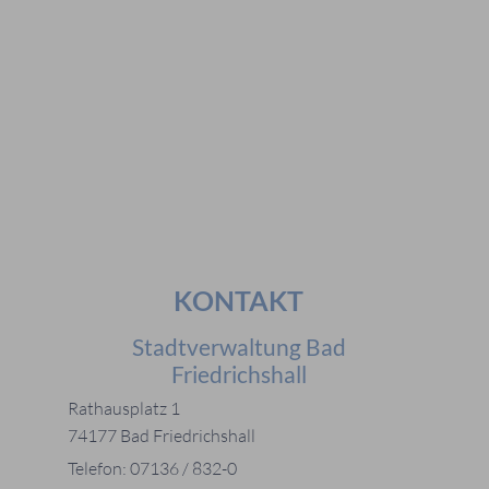
Häufig gesucht
#Mitarbeiter
#Öffnungszeiten
#Stadtplan
#Notdienste
#Karriere
KONTAKT
Stadtverwaltung Bad
Friedrichshall
Rathausplatz 1
74177 Bad Friedrichshall
Telefon: 07136 / 832-0