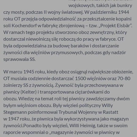
wojskowych, takich jak bunkry
czy mosty, podczas II wojny światowej. W październiku 1944
roku OT przejęła odpowiedzialność za przekształcenie kopalni
soli Kochendorf w fabrykę zbrojeniową – tzw. „Projekt Eisbär”.
W ramach tego projektu stworzono oboz zewnętrzny, który
dostarczał niewolniczą siłę roboczą do pracy w fabryce. OT
była odpowiedzialna za budowę baraków i dostarczanie
żywności dla więźniów przymusowych, podczas gdy nadzór
sprawowała SS.
W marcu 1945 roku, kiedy oboz osiągnął największe obłożenie,
OT musiała codziennie dostarczać 1500 więźniów oraz 70-80
żołnierzy SS z żywnością. Żywność była przechowywana w
piwnicy (Kelter) i transportowana ciężarówkami do
obozu. Wiedzę na temat roli tej piwnicy zawdzięczamy dwóm
byłym więźniom obozu. Były więzień polityczny Willy
Stegemann poinformował Trybunał Wojenny w Rastatt
w 1947 roku, że piwnica była wykorzystywana jako magazyn
żywności.Ponadto były więzień, Willi Heimig, także w swoim
raporcie wspomniał o „magazynie żywności w piwnicy w