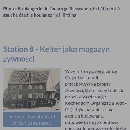
Photo: Boulangerie de l'auberge Schwanen, le bâtiment à
gauche était la boulangerie Hörtling
Station 8 - Kelter jako magazyn
żywności
W tej historycznej piwnicy
Organizacja Todt
przechowywała zapasy
żywności, które miały trafić do
obozu zewnętrznego
Kochendorf. Organizacja Todt -
OT) - była paramilitarną
agencją budowlaną,
Schwanen restaurant
odpowiedzialną za budowę i
on Schlossstrasse.
naprawę kluczowych obiektów