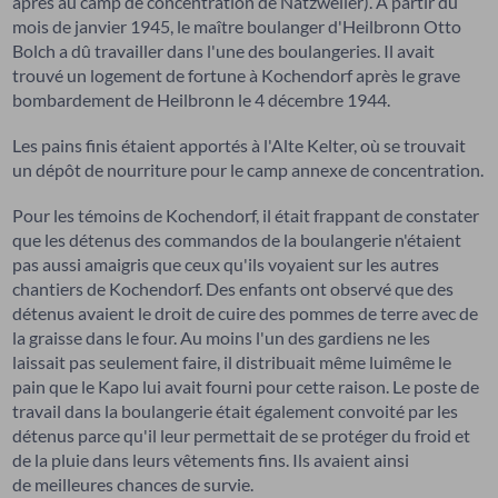
après au camp de concentration de Natzweiler). À partir du
mois de janvier 1945, le maître boulanger d'Heilbronn Otto
Bolch a dû travailler dans l'une des boulangeries. Il avait
trouvé un logement de fortune à Kochendorf après le grave
bombardement de Heilbronn le 4 décembre 1944.
Les pains finis étaient apportés à l'Alte Kelter, où se trouvait
un dépôt de nourriture pour le camp annexe de concentration.
Pour les témoins de Kochendorf, il était frappant de constater
que les détenus des commandos de la boulangerie n'étaient
pas aussi amaigris que ceux qu'ils voyaient sur les autres
chantiers de Kochendorf. Des enfants ont observé que des
détenus avaient le droit de cuire des pommes de terre avec de
la graisse dans le four. Au moins l'un des gardiens ne les
laissait pas seulement faire, il distribuait même luimême le
pain que le Kapo lui avait fourni pour cette raison. Le poste de
travail dans la boulangerie était également convoité par les
détenus parce qu'il leur permettait de se protéger du froid et
de la pluie dans leurs vêtements fins. Ils avaient ainsi
de meilleures chances de survie.