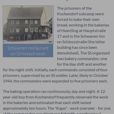
The prisoners of the
Kochendorf subcamp were
forced to bake their own
bread, working in the bakeries
of Hoertling at Hauptstraße
17 and in the Schwanen Inn
on Schlossstraße (the latter
building has since been
Schwanen restaurant
demolished). The SS organized
on Schlossstrasse.
two bakery commandos: one
for the day shift and another
for the night shift. Initially, each commando consisted of four
prisoners, supervised by an SS soldier. Later, likely in October
1944, the commandos were expanded to five prisoners each.
The baking operation ran continuously, day and night. A 12-
year-old boy from Kochendorf frequently observed the work
in the bakeries and estimated that each shift lasted
approximately ten hours. The *Kapo* - work overseer - for one
of the commandos was Hermann Schmith, a professional