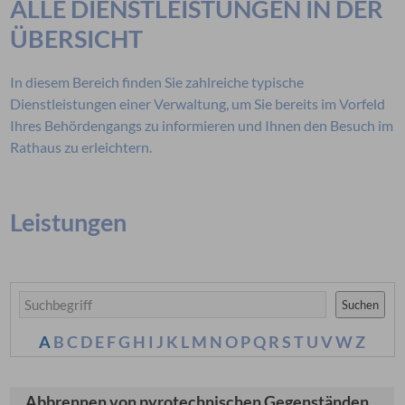
ALLE DIENSTLEISTUNGEN IN DER
ÜBERSICHT
In diesem Bereich finden Sie zahlreiche typische
Dienstleistungen einer Verwaltung, um Sie bereits im Vorfeld
Ihres Behördengangs zu informieren und Ihnen den Besuch im
Rathaus zu erleichtern.
Leistungen
Suchen
A
B
C
D
E
F
G
H
I
J
K
L
M
N
O
P
Q
R
S
T
U
V
W
Z
Abbrennen von pyrotechnischen Gegenständen