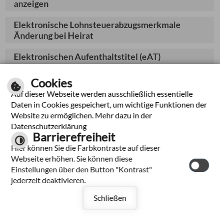
anzeigen
Elektronische Lohnsteuerabzugsmerkmale
Änderung bei Heirat
Elektronischen Aufenthaltstitel (eAT)
beantragen
Cookies
Elektronischen Heilberufsausweis (eHBA) als
Auf dieser Webseite werden ausschließlich essentielle
Person in einem Gesundheitsfachberuf
Daten in Cookies gespeichert, um wichtige Funktionen der
beantragen
Website zu ermöglichen. Mehr dazu in der
Datenschutzerklärung
EMAS - Registrierung und Aufnahme beantragen
Barrierefreiheit
Hier können Sie die Farbkontraste auf dieser
Emissions- und
Webseite erhöhen. Sie können diese
Immissionsermittlungen/Kalibrierung von
Einstellungen über den Button "Kontrast"
Messgeräten - Anerkennung und Bekanntgabe
jederzeit deaktivieren.
als sachverständige Stelle nach dem Bundes-
Immissionsschutzgesetz beantragen
Schließen
Entlastungsbetrag für Alleinerziehende