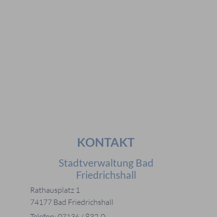
#Bürgerstiftungen
Häufig gesucht
#Mitarbeiter
#Öffnungszeiten
#Stadtplan
#Notdienste
#Karriere
KONTAKT
Stadtverwaltung Bad
Friedrichshall
Rathausplatz 1
74177 Bad Friedrichshall
Telefon: 07136 / 832-0