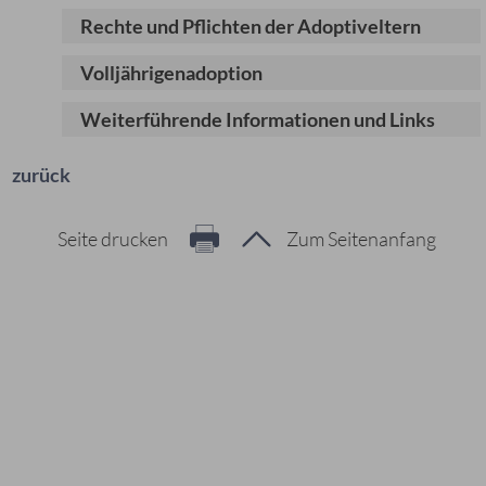
Rechte und Pflichten der Adoptiveltern
Volljährigenadoption
Weiterführende Informationen und Links
zurück
Seite drucken
Zum Seitenanfang
Hier geht es zur Suche
Vorschläge
#Veranstaltungen
#Geschichte
#Ferienangebote