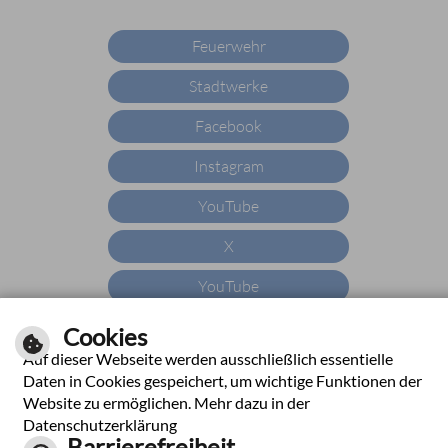
Feuerwehr
Stadtwerke
Facebook
Instagram
YouTube
X
YouTube
WhatsApp
Cookies
Auf dieser Webseite werden ausschließlich essentielle
Daten in Cookies gespeichert, um wichtige Funktionen der
Website zu ermöglichen. Mehr dazu in der
|
|
|
|
Impressum
Hilfe
Inhalt
Datenschutzerklärung
Datenschutzerklärung
Barrierefreiheit
Barrierefreiheit