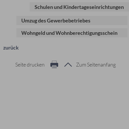
Schulen und Kindertageseinrichtungen
Umzug des Gewerbebetriebes
Wohngeld und Wohnberechtigungsschein
zurück
Seite drucken
Zum Seitenanfang
Hier geht es zur Suche
Vorschläge
#Veranstaltungen
#Geschichte
#Ferienangebote