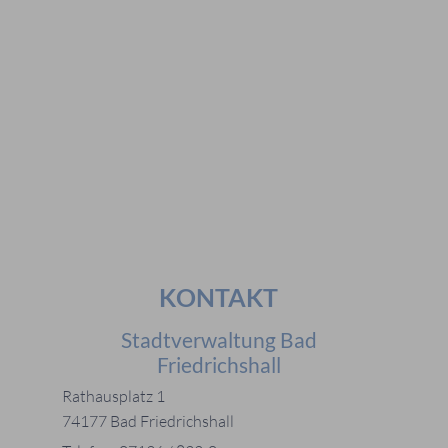
#Bürgerstiftungen
Häufig gesucht
#Mitarbeiter
#Öffnungszeiten
#Stadtplan
#Notdienste
#Karriere
KONTAKT
Stadtverwaltung Bad
Friedrichshall
Rathausplatz 1
74177 Bad Friedrichshall