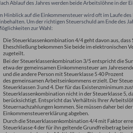
ach Ablauf des Jahres werden beide Arbeitslöhne in de
m Hinblick auf die Einkommensteuer wird oft im Laufe des 
inbehalten. Um der richtigen Steuerschuld am Ende des Ja
öglichkeiten zur Wahl:
Die Steuerklassenkombination 4/4 geht davon aus, dass Si
Eheschließung bekommen Sie beide im elektronischen V
zugeteilt.
Bei der Steuerklassenkombination 3/5 entspricht die Su
etwa der gemeinsamen Einkommensteuer am Jahresende, 
und die andere Person mit Steuerklasse 5 40 Prozent
des gemeinsamen Arbeitseinkommens erzielt. Der Steuerab
Steuerklassen 3 und 4. Der für das Existenzminimum zus
Steuerklassenkombination nicht in der Steuerklasse 5, da
berücksichtigt. Entspricht das Verhältnis Ihrer Arbeitslö
Steuernachzahlungen kommen. Sie müssen daher bei der
Einkommensteuererklärung abgeben.
Durch die Steuerklassenkombination 4/4 mit Faktor erre
Steuerklasse 4 der für ihn geltende Grundfreibetrag bei