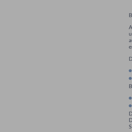
B
A
u
a
e
D
B
D
D
S