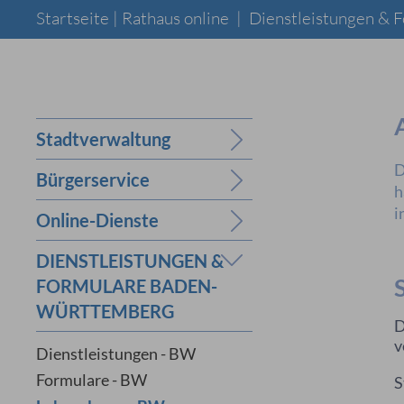
Startseite |
Rathaus online
|
Dienstleistungen &
Stadtverwaltung
D
Bürgerservice
h
i
Online-Dienste
DIENSTLEISTUNGEN &
FORMULARE BADEN-
WÜRTTEMBERG
D
v
Dienstleistungen - BW
Formulare - BW
S