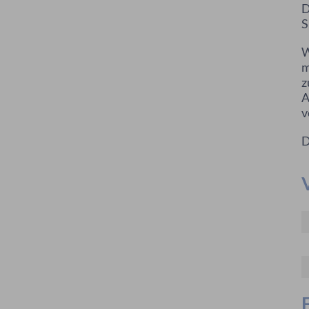
D
S
W
m
z
A
v
D