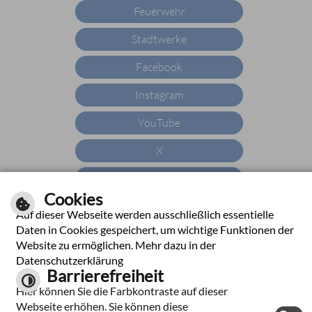
Feuerwehr
Stadtwerke
Facebook
Instagram
YouTube
X
YouTube
Cookies
WhatsApp
Auf dieser Webseite werden ausschließlich essentielle
Daten in Cookies gespeichert, um wichtige Funktionen der
Website zu ermöglichen. Mehr dazu in der
Datenschutzerklärung
|
|
|
|
Impressum
Hilfe
Inhalt
Datenschutzerklärung
Barrierefreiheit
Barrierefreiheit
Hier können Sie die Farbkontraste auf dieser
Webseite erhöhen. Sie können diese