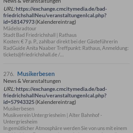
News & Veranstaltungen
URL:
https://exchange.cmcitymedia.de/bad-
friedrichshallNeu/veranstaltungenIcal.php?
id=58147973
(Kalendereintrag)
Mädelsradtour
Stadt Bad Friedrichshall | Rathaus
Kosten: € 7 p. P., zahlbar direkt bei der Gästeführerin
RadGuide Anita Naaber Treffpunkt: Rathaus, Anmeldung:
tickets@friedrichshall.de /…
Musikerbesen
276.
News & Veranstaltungen
URL:
https://exchange.cmcitymedia.de/bad-
friedrichshallNeu/veranstaltungenIcal.php?
id=57943325
(Kalendereintrag)
Musikerbesen
Musikverein Untergriesheim | Alter Bahnhof -
Untergriesheim
In gemütlicher Atmosphäre werden Sie von uns mit einem