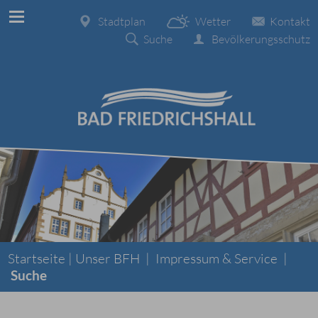
Stadtplan
Wetter
Kontakt
Suche
Bevölkerungsschutz
Startseite |
Unser BFH
|
Impressum & Service
|
Suche