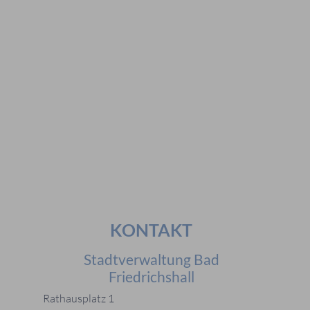
Vorschläge
#Veranstaltungen
#Geschichte
#Ferienangebote
#Bürgerstiftungen
Häufig gesucht
#Mitarbeiter
#Öffnungszeiten
#Stadtplan
#Notdienste
#Karriere
KONTAKT
Stadtverwaltung Bad
Friedrichshall
Rathausplatz 1