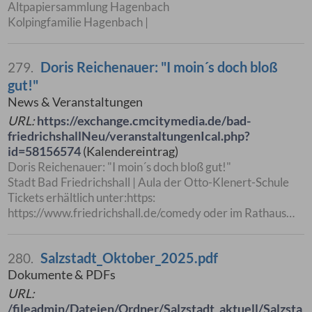
Altpapiersammlung Hagenbach
Kolpingfamilie Hagenbach |
Doris Reichenauer: "I moin´s doch bloß
279.
gut!"
News & Veranstaltungen
URL:
https://exchange.cmcitymedia.de/bad-
friedrichshallNeu/veranstaltungenIcal.php?
id=58156574
(Kalendereintrag)
Doris Reichenauer: "I moin´s doch bloß gut!"
Stadt Bad Friedrichshall | Aula der Otto-Klenert-Schule
Tickets erhältlich unter:https:
https://www.friedrichshall.de/comedy oder im Rathaus…
Salzstadt_Oktober_2025.pdf
280.
Dokumente & PDFs
URL:
/fileadmin/Dateien/Ordner/Salzstadt_aktuell/Salzsta