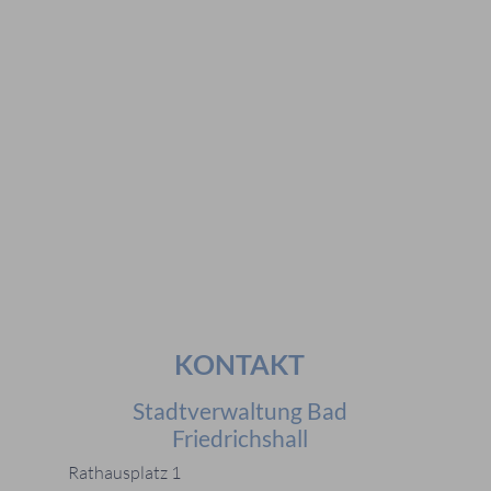
Vorschläge
#Veranstaltungen
#Geschichte
#Ferienangebote
#Bürgerstiftungen
Häufig gesucht
#Mitarbeiter
#Öffnungszeiten
#Stadtplan
#Notdienste
#Karriere
KONTAKT
Stadtverwaltung Bad
Friedrichshall
Rathausplatz 1