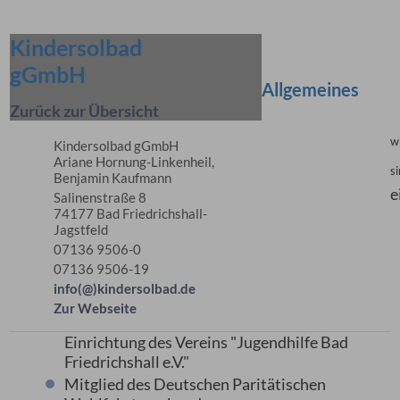
Kindersolbad
gGmbH
Allgemeines
Zurück zur Übersicht
w
Kindersolbad gGmbH
Ariane Hornung-Linkenheil,
si
Benjamin Kaufmann
e
Salinenstraße 8
74177 Bad Friedrichshall-
Jagstfeld
07136 9506-0
07136 9506-19
info(@)kindersolbad.de
Zur Webseite
Einrichtung des Vereins "Jugendhilfe Bad
Friedrichshall e.V."
Mitglied des Deutschen Paritätischen