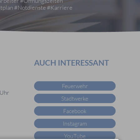
rbeiter
#Öffnungszeiten
tplan
#Notdienste
#Karriere
AUCH INTERESSANT
Feuerwehr
 Uhr
Stadtwerke
Facebook
Instagram
YouTube