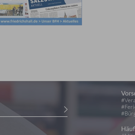
Vors
#Vera
#Fer
#Bürg
Häuf