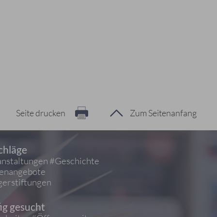
Seite drucken
Zum Seitenanfang
chläge
nstaltungen
#Geschichte
ienangebote
erstiftungen
ig gesucht