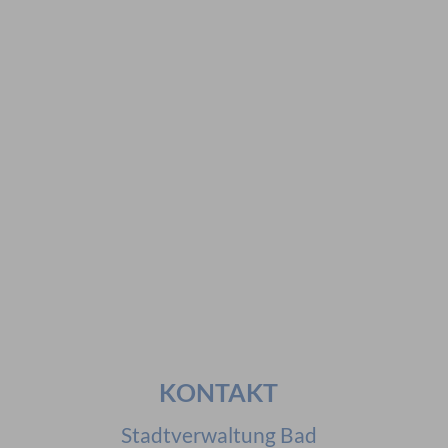
Vorschläge
#Veranstaltungen
#Geschichte
#Ferienangebote
#Bürgerstiftungen
Häufig gesucht
#Mitarbeiter
#Öffnungszeiten
#Stadtplan
#Notdienste
#Karriere
KONTAKT
Stadtverwaltung Bad