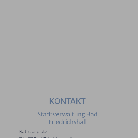
#Veranstaltungen
#Geschichte
#Ferienangebote
#Bürgerstiftungen
Häufig gesucht
#Mitarbeiter
#Öffnungszeiten
#Stadtplan
#Notdienste
#Karriere
KONTAKT
Stadtverwaltung Bad
Friedrichshall
Rathausplatz 1