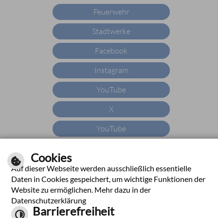
Feuerwehr
Stadtwerke
Facebook
Instagram
YouTube
X
YouTube
WhatsApp
Cookies
Auf dieser Webseite werden ausschließlich essentielle
Daten in Cookies gespeichert, um wichtige Funktionen der
Website zu ermöglichen. Mehr dazu in der
|
|
|
|
Impressum
Hilfe
Inhalt
Datenschutzerklärung
Datenschutzerklärung
Barrierefreiheit
Barrierefreiheit