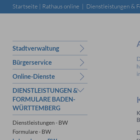
Startseite |
Rathaus online
|
Dienstleistungen &
Stadtverwaltung
D
Bürgerservice
h
i
Online-Dienste
DIENSTLEISTUNGEN &
FORMULARE BADEN-
WÜRTTEMBERG
K
B
Dienstleistungen - BW
Formulare - BW
D
s