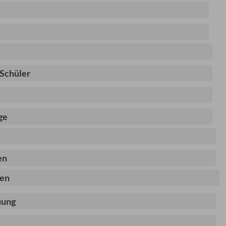
 Schüler
ge
en
gen
uung