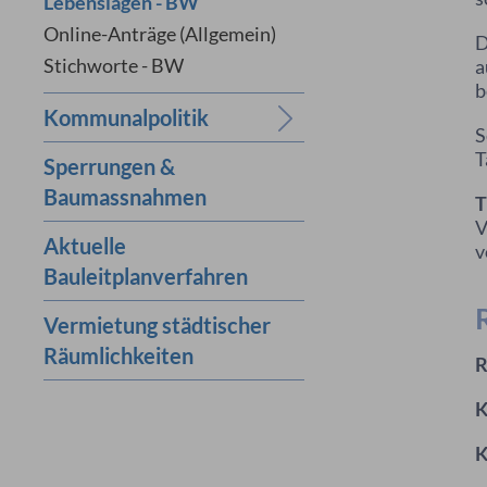
Lebenslagen - BW
Online-Anträge (Allgemein)
D
Stichworte - BW
a
b
Kommunalpolitik
S
T
Sperrungen &
Baumassnahmen
T
V
Aktuelle
v
Bauleitplanverfahren
Vermietung städtischer
Räumlichkeiten
R
K
K