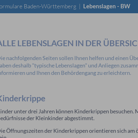
 Formulare Baden-Württemberg
|
Lebenslagen - BW
ALLE LEBENSLAGEN IN DER ÜBERSI
ie nachfolgenden Seiten sollen Ihnen helfen und einen Übe
aben deshalb "typische Lebenslagen" und Anliegen zusamme
nformieren und Ihnen den Behördengang zu erleichtern.
Kinderkrippe
inder unter drei Jahren können Kinderkrippen besuchen. M
edürfnisse der Kleinkinder abgestimmt.
ie Öffnungszeiten der Kinderkrippen orientieren sich am 
ein.