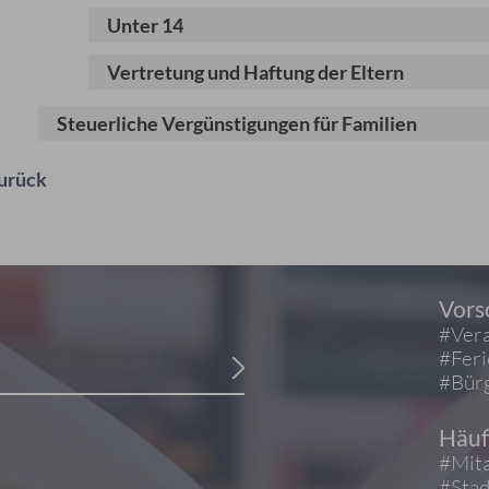
Unter 14
Vertretung und Haftung der Eltern
Steuerliche Vergünstigungen für Familien
urück
Vors
#Vera
#Fer
#Bürg
Häuf
#Mita
#Stad