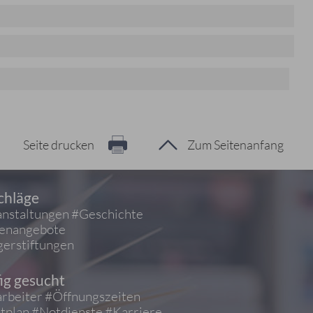
Seite drucken
Zum Seitenanfang
chläge
nstaltungen
#Geschichte
ienangebote
erstiftungen
ig gesucht
rbeiter
#Öffnungszeiten
tplan
#Notdienste
#Karriere