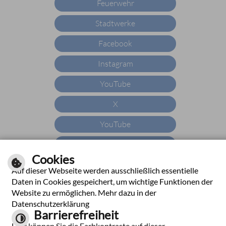
Feuerwehr
Stadtwerke
Facebook
Instagram
YouTube
X
YouTube
WhatsApp
Cookies
Auf dieser Webseite werden ausschließlich essentielle
Daten in Cookies gespeichert, um wichtige Funktionen der
|
|
|
|
Impressum
Hilfe
Inhalt
Datenschutzerklärung
Website zu ermöglichen. Mehr dazu in der
Barrierefreiheit
Datenschutzerklärung
Barrierefreiheit
Kontrast
Hier können Sie die Farbkontraste auf dieser