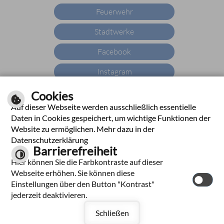
Feuerwehr
Stadtwerke
Facebook
Instagram
YouTube
Cookies
Auf dieser Webseite werden ausschließlich essentielle
X
Daten in Cookies gespeichert, um wichtige Funktionen der
Website zu ermöglichen. Mehr dazu in der
YouTube
Datenschutzerklärung
Barrierefreiheit
WhatsApp
Hier können Sie die Farbkontraste auf dieser
Webseite erhöhen. Sie können diese
Einstellungen über den Button "Kontrast"
jederzeit deaktivieren.
|
|
|
|
Impressum
Hilfe
Inhalt
Datenschutzerklärung
Barrierefreiheit
Schließen