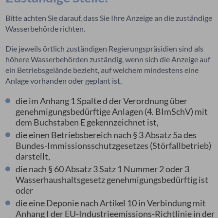
Bitte achten Sie darauf, dass Sie Ihre Anzeige an die zuständige
Wasserbehörde richten.
Die jeweils
örtlich zuständigen
Regierungspräsidien sind als
höhere Wasserbehörden zuständig, wenn sich die Anzeige auf
ein Betriebsgelände bezieht, auf welchem mindestens eine
Anlage vorhanden oder geplant ist,
die
im Anhang 1 Spalte d der Verordnung über
genehmigungsbedürftige Anlagen
(4. BImSchV)
mit
dem Buchstaben E gekennzeichnet ist,
die einen Betriebsbereich nach § 3 Absatz 5a des
Bundes-Immissionsschutzgesetzes (Störfallbetrieb)
darstellt,
die nach § 60 Absatz 3 Satz 1 Nummer 2
oder
3
Wasserhaushaltsgesetz genehmigungsbedürftig ist
oder
die eine Deponie nach Artikel 10 in Verbindung mit
Anhang I der EU-Industrieemissions-Richtlinie in der