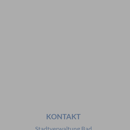
Hier geht es zur Suche
Vorschläge
#Veranstaltungen
#Geschichte
#Ferienangebote
#Bürgerstiftungen
Häufig gesucht
#Mitarbeiter
#Öffnungszeiten
#Stadtplan
#Notdienste
#Karriere
KONTAKT
Stadtverwaltung Bad