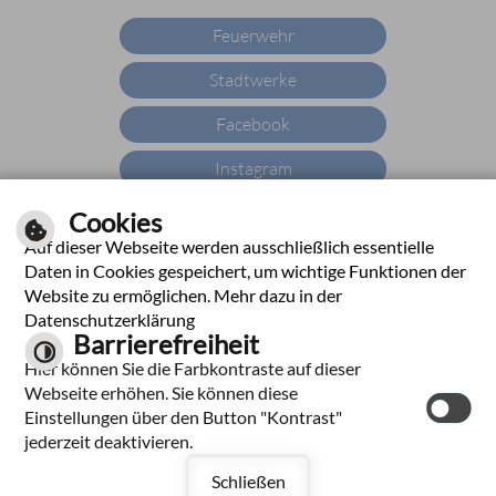
Feuerwehr
Stadtwerke
Facebook
Instagram
YouTube
Cookies
Auf dieser Webseite werden ausschließlich essentielle
X
Daten in Cookies gespeichert, um wichtige Funktionen der
Website zu ermöglichen. Mehr dazu in der
YouTube
Datenschutzerklärung
Barrierefreiheit
WhatsApp
Hier können Sie die Farbkontraste auf dieser
Webseite erhöhen. Sie können diese
Einstellungen über den Button "Kontrast"
jederzeit deaktivieren.
|
|
|
|
Impressum
Hilfe
Inhalt
Datenschutzerklärung
Barrierefreiheit
Schließen