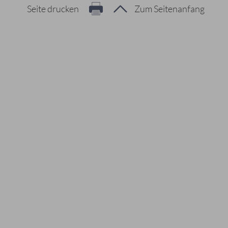
Seite drucken
Zum Seitenanfang
Hier geht es zur Suche
Vorschläge
#Veranstaltungen
#Geschichte
#Ferienangebote
#Bürgerstiftungen
Häufig gesucht
#Mitarbeiter
#Öffnungszeiten
#Stadtplan
#Notdienste
#Karriere