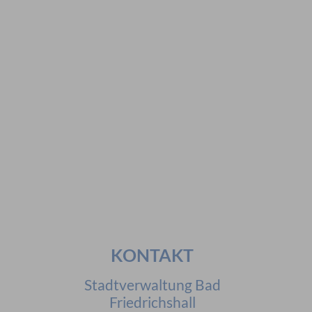
Vorschläge
#Veranstaltungen
#Geschichte
#Ferienangebote
#Bürgerstiftungen
Häufig gesucht
#Mitarbeiter
#Öffnungszeiten
#Stadtplan
#Notdienste
#Karriere
KONTAKT
Stadtverwaltung Bad
Friedrichshall