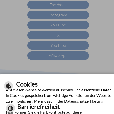
Facebook
Instagram
YouTube
X
YouTube
WhatsApp
|
|
|
|
Impressum
Hilfe
Inhalt
Datenschutzerklärung
Cookies
Barrierefreiheit
Auf dieser Webseite werden ausschließlich essentielle Daten
Kontrast
in Cookies gespeichert, um wichtige Funktionen der Website
zu ermöglichen. Mehr dazu in der Datenschutzerklärung
Barrierefreiheit
Hier können Sie die Farbkontraste auf dieser