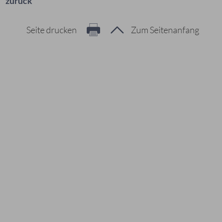
zurück
Seite drucken
Zum Seitenanfang
Hier geht es zur Suche
Vorschläge
#Veranstaltungen
#Geschichte
#Ferienangebote
#Bürgerstiftungen
Häufig gesucht
#Mitarbeiter
#Öffnungszeiten
#Stadtplan
#Notdienste
#Karriere