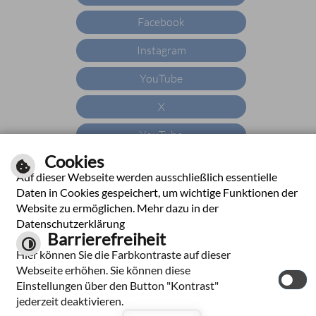
Facebook
Instagram
YouTube
X
YouTube
Cookies
WhatsApp
Auf dieser Webseite werden ausschließlich essentielle
Daten in Cookies gespeichert, um wichtige Funktionen der
Website zu ermöglichen. Mehr dazu in der
Datenschutzerklärung
|
|
|
|
Impressum
Hilfe
Inhalt
Datenschutzerklärung
Barrierefreiheit
Barrierefreiheit
Hier können Sie die Farbkontraste auf dieser
Kontrast
Webseite erhöhen. Sie können diese
Einstellungen über den Button "Kontrast"
jederzeit deaktivieren.