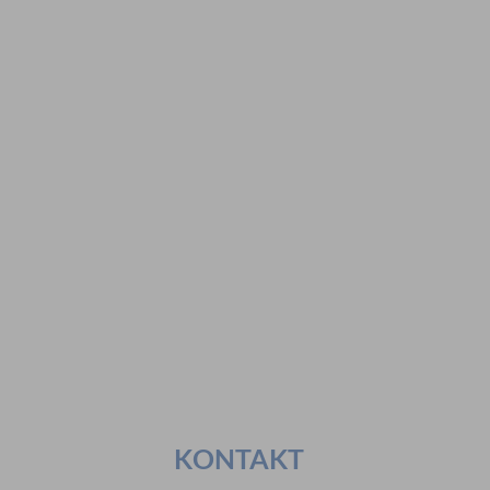
Hier geht es zur Suche
Vorschläge
#Veranstaltungen
#Geschichte
#Ferienangebote
#Bürgerstiftungen
Häufig gesucht
#Mitarbeiter
#Öffnungszeiten
#Stadtplan
#Notdienste
#Karriere
KONTAKT