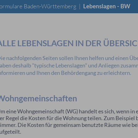
 Formulare Baden-Württemberg
|
Lebenslagen - BW
ALLE LEBENSLAGEN IN DER ÜBERSI
ie nachfolgenden Seiten sollen Ihnen helfen und einen Übe
aben deshalb "typische Lebenslagen" und Anliegen zusamme
nformieren und Ihnen den Behördengang zu erleichtern.
Wohngemeinschaften
m eine Wohngemeinschaft (WG) handelt es sich, wenn in e
er Regel die Kosten für die Wohnung teilen. Zum Beispiel 
immer. Die Kosten für gemeinsam benutzte Räume wie bei
ufgeteilt.