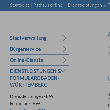
Startseite |
Rathaus online
|
Dienstleistungen &
Stadtverwaltung
D
Bürgerservice
h
i
Online-Dienste
DIENSTLEISTUNGEN &
FORMULARE BADEN-
WÜRTTEMBERG
U
d
Dienstleistungen - BW
Z
Formulare - BW
a