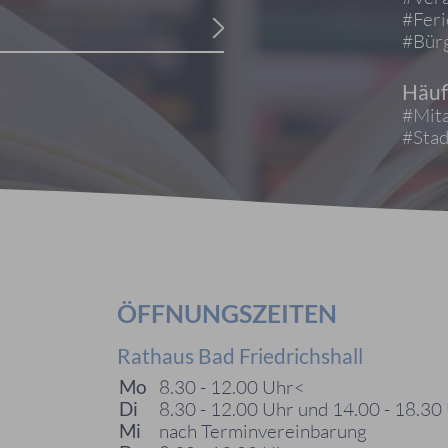
#Fer
#Bürg
Häuf
#Mita
#Stad
ÖFFNUNGSZEITEN
Rathaus Bad Friedrichshall
Mo
8.30 - 12.00 Uhr<
Di
8.30 - 12.00 Uhr und 14.00 - 18.30
Mi
nach Terminvereinbarung