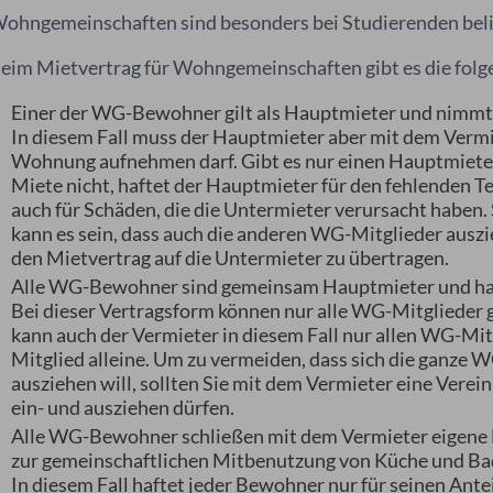
ohngemeinschaften sind besonders bei Studierenden beli
eim Mietvertrag für Wohngemeinschaften gibt es die folg
Einer der WG-Bewohner gilt als Hauptmieter und nimmt 
In diesem Fall muss der Hauptmieter aber mit dem Vermie
Wohnung aufnehmen darf. Gibt es nur einen Hauptmieter 
Miete nicht, haftet der Hauptmieter für den fehlenden 
auch für Schäden, die die Untermieter verursacht haben.
kann es sein, dass auch die anderen WG-Mitglieder auszie
den Mietvertrag auf die Untermieter zu übertragen.
Alle WG-Bewohner sind gemeinsam Hauptmieter und haf
Bei dieser Vertragsform können nur alle WG-Mitgliede
kann auch der Vermieter in diesem Fall nur allen WG-M
Mitglied alleine. Um zu vermeiden, dass sich die ganze 
ausziehen will, sollten Sie mit dem Vermieter eine Vere
ein- und ausziehen dürfen.
Alle WG-Bewohner schließen mit dem Vermieter eigene M
zur gemeinschaftlichen Mitbenutzung von Küche und Bad
In diesem Fall haftet jeder Bewohner nur für seinen Ant