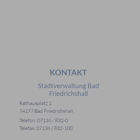
Häufig gesucht
#Mitarbeiter
#Öffnungszeiten
#Stadtplan
#Notdienste
#Karriere
KONTAKT
Stadtverwaltung Bad
Friedrichshall
Rathausplatz 1
74177 Bad Friedrichshall
Telefon: 07136 / 832-0
Telefax: 07136 / 832-100