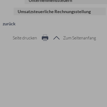
Unternehmenssteuern
Umsatzsteuerliche Rechnungsstellung
zurück
Seite drucken
Zum Seitenanfang
Hier geht es zur Suche
Vorschläge
#Veranstaltungen
#Geschichte
#Ferienangebote
#Bürgerstiftungen