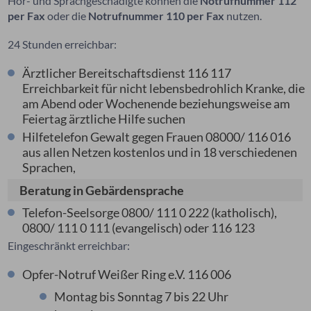
Hör- und Sprachgeschädigte können die
Notrufnummer 112
per Fax
oder die
Notrufnummer 110 per Fax
nutzen.
24 Stunden erreichbar:
Ärztlicher Bereitschaftsdienst 116 117
Erreichbarkeit für nicht lebensbedrohlich Kranke, die
am Abend oder Wochenende beziehungsweise am
Feiertag ärztliche Hilfe suchen
Hilfetelefon Gewalt gegen Frauen 08000/ 116 016
aus allen Netzen kostenlos und in 18 verschiedenen
Sprachen,
Beratung in Gebärdensprache
Telefon-Seelsorge 0800/ 111 0 222 (katholisch),
0800/ 111 0 111 (evangelisch) oder 116 123
Eingeschränkt erreichbar:
Opfer-Notruf Weißer Ring e.V. 116 006
Montag bis Sonntag 7 bis 22 Uhr