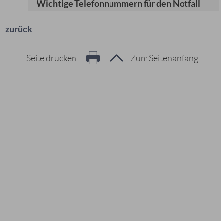
Wichtige Telefonnummern für den Notfall
zurück
Seite drucken
Zum Seitenanfang
Hier geht es zur Suche
Vorschläge
#Veranstaltungen
#Geschichte
#Ferienangebote
#Bürgerstiftungen
Häufig gesucht
#Mitarbeiter
#Öffnungszeiten
#Stadtplan