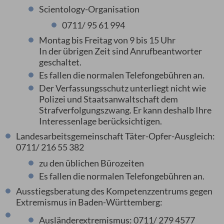
Scientology-Organisation
0711/ 95 61 994
Montag bis Freitag von 9 bis 15 Uhr
In der übrigen Zeit sind Anrufbeantworter
geschaltet.
Es fallen die normalen Telefongebühren an.
Der Verfassungsschutz unterliegt nicht wie
Polizei und Staatsanwaltschaft dem
Strafverfolgungszwang. Er kann deshalb Ihre
Interessenlage berücksichtigen.
Landesarbeitsgemeinschaft Täter-Opfer-Ausgleich:
0711/ 216 55 382
zu den üblichen Bürozeiten
Es fallen die normalen Telefongebühren an.
Ausstiegsberatung des Kompetenzzentrums gegen
Extremismus in Baden-Württemberg:
Ausländerextremismus: 0711/ 279 4577