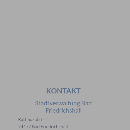
#Veranstaltungen
#Geschichte
#Ferienangebote
#Bürgerstiftungen
Häufig gesucht
#Mitarbeiter
#Öffnungszeiten
#Stadtplan
#Notdienste
#Karriere
KONTAKT
Stadtverwaltung Bad
Friedrichshall
Rathausplatz 1
74177 Bad Friedrichshall