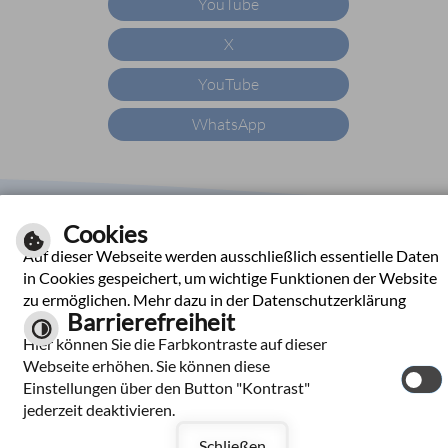
YouTube
X
YouTube
WhatsApp
|
|
|
|
Impressum
Hilfe
Inhalt
Datenschutzerklärung
Cookies
Barrierefreiheit
Auf dieser Webseite werden ausschließlich essentielle Daten
Kontrast
in Cookies gespeichert, um wichtige Funktionen der Website
zu ermöglichen. Mehr dazu in der Datenschutzerklärung
Barrierefreiheit
Hier können Sie die Farbkontraste auf dieser
Webseite erhöhen. Sie können diese
Einstellungen über den Button "Kontrast"
jederzeit deaktivieren.
Schließen