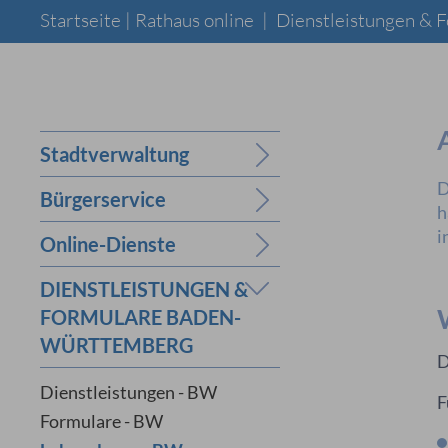
Startseite |
Rathaus online
|
Dienstleistungen &
Stadtverwaltung
D
Bürgerservice
h
i
Online-Dienste
DIENSTLEISTUNGEN &
FORMULARE BADEN-
WÜRTTEMBERG
D
Dienstleistungen - BW
F
Formulare - BW