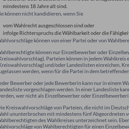
mindestens 18 Jahre alt sind.
ie können nicht kandidieren, wenn Sie
vom Wahlrecht ausgeschlossen sind oder
infolge Richterspruchs die Wählbarkeit oder die Fähigkei
ahlvorschläge können von einer Partei oder von Wahlbere
ahlberechtigte können nur Einzelbewerber oder Einzelbe
Kreiswahlvorschlag). Parteien können in jedem Wahlkreis
Kreiswahlvorschlag) und/oder Landeslisten einreichen. K
ugelassen werden, wenn für die Partei in dem betreffenden
eder Bewerber oder jede Bewerberin kann nur in einem Wah
andesliste vorgeschlagen werden.
In einer Landesliste ka
erden, wer nicht als Einzelbewerber oder Einzelbewerberi
ie Kreiswahlvorschläge von Parteien, die nicht im Deutsc
ahl ununterbrochen mit mindestens fünf Abgeordneten ve
ahlberechtigten des Wahlkreises unterzeichnet sein. Eben
ahlvorschläge von Wahlberechtigten für einen Einzelbewe