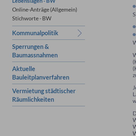
Lebenslagen - BW
Online-Anträge (Allgemein)
S
Stichworte - BW
Kommunalpolitik
W
Sperrungen &
Baumassnahmen
W
(
Aktuelle
(
z
Bauleitplanverfahren
J
Vermietung städtischer
L
Räumlichkeiten
w
D
W
W
W