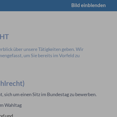
Bild einblenden
CHT
rblick über unsere Tätigkeiten geben. Wir
ngefasst, um Sie bereits im Vorfeld zu
hlrecht)
t, sich um einen Sitz im Bundestag zu bewerben.
 am Wahltag
ind und