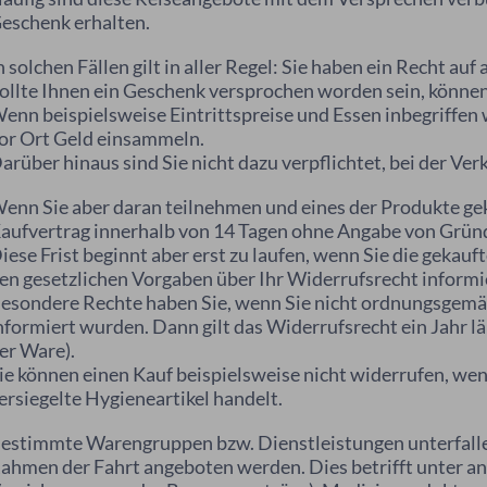
eschenk erhalten.
n solchen Fällen gilt in aller Regel: Sie haben ein Recht auf 
ollte Ihnen ein Geschenk versprochen worden sein, können 
enn beispielsweise Eintrittspreise und Essen inbegriffen 
or Ort Geld einsammeln.
arüber hinaus sind Sie nicht dazu verpflichtet, bei der Ve
enn Sie aber daran teilnehmen und eines der Produkte geka
aufvertrag innerhalb von 14 Tagen ohne Angabe von Grün
iese Frist beginnt aber erst zu laufen, wenn Sie die gekau
en gesetzlichen Vorgaben über Ihr Widerrufsrecht informie
esondere Rechte haben Sie, wenn Sie nicht ordnungsgemäß
nformiert wurden. Dann gilt das Widerrufsrecht ein Jahr län
er Ware).
ie können einen Kauf beispielsweise nicht widerrufen, wen
ersiegelte Hygieneartikel handelt.
estimmte Warengruppen bzw. Dienstleistungen unterfallen
ahmen der Fahrt angeboten werden. Dies betrifft unter a