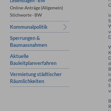
Lebenslagen - BW
G
Online-Anträge (Allgemein)
Stichworte - BW
I
S
W
Kommunalpolitik
v
D
Sperrungen &
Baumassnahmen
W
K
Aktuelle
D
Bauleitplanverfahren
d
B
Vermietung städtischer
i
d
Räumlichkeiten
S
v
B
R