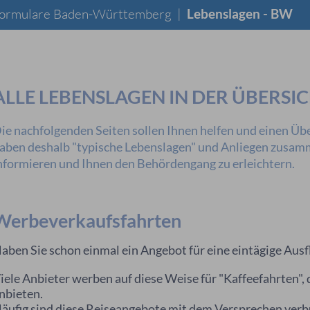
 Formulare Baden-Württemberg
|
Lebenslagen - BW
ALLE LEBENSLAGEN IN DER ÜBERSI
ie nachfolgenden Seiten sollen Ihnen helfen und einen Übe
aben deshalb "typische Lebenslagen" und Anliegen zusamme
nformieren und Ihnen den Behördengang zu erleichtern.
Werbeverkaufsfahrten
aben Sie schon einmal ein Angebot für eine eintägige Ausfl
iele Anbieter werben auf diese Weise für "Kaffeefahrten",
nbieten.
äufig sind diese Reiseangebote mit dem Versprechen verb