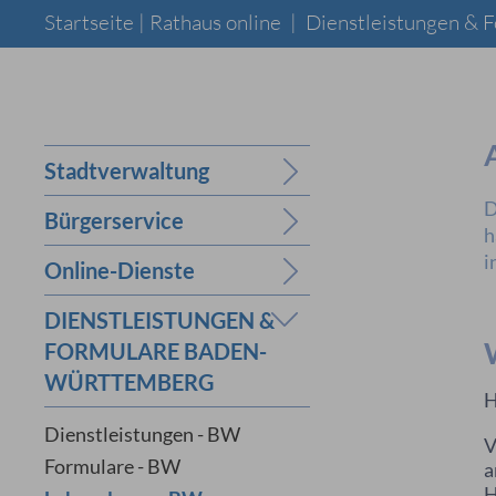
Startseite |
Rathaus online
|
Dienstleistungen &
Stadtverwaltung
D
Bürgerservice
h
i
Online-Dienste
DIENSTLEISTUNGEN &
FORMULARE BADEN-
WÜRTTEMBERG
H
Dienstleistungen - BW
V
Formulare - BW
a
H