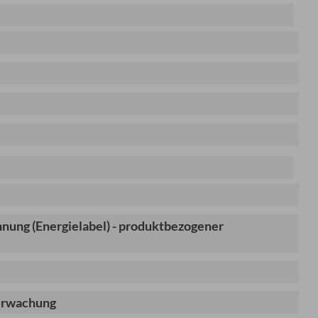
e
ung (Energielabel) - produktbezogener
erwachung