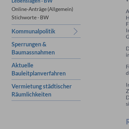
Lebenslagen - BW
Online-Anträge (Allgemein)
A
Stichworte - BW
H
F
I
Kommunalpolitik
G
Sperrungen &
D
Baumassnahmen
i
Aktuelle
F
Bauleitplanverfahren
d
I
Vermietung städtischer
Z
Räumlichkeiten
D
s