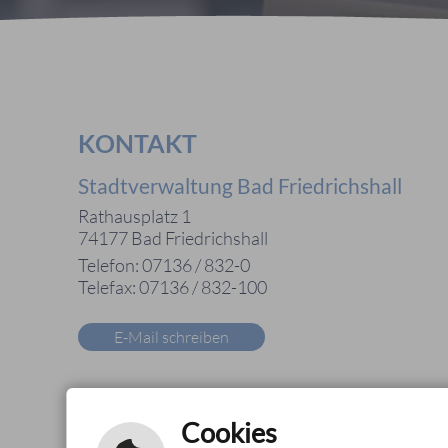
KONTAKT
Stadtverwaltung Bad Friedrichshall
Rathausplatz 1
74177 Bad Friedrichshall
Telefon: 07136 / 832-0
Telefax: 07136 / 832-100
E-Mail schreiben
Cookies