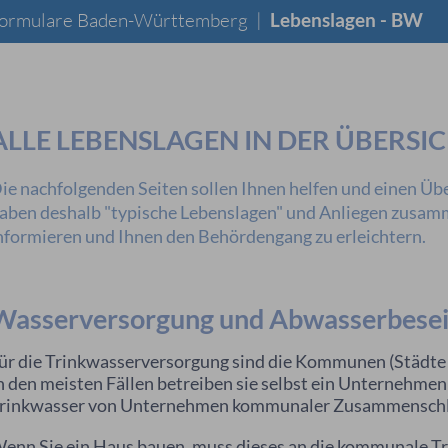
 Formulare Baden-Württemberg
|
Lebenslagen - BW
ALLE LEBENSLAGEN IN DER ÜBERSI
ie nachfolgenden Seiten sollen Ihnen helfen und einen Übe
aben deshalb "typische Lebenslagen" und Anliegen zusamme
nformieren und Ihnen den Behördengang zu erleichtern.
Wasserversorgung und Abwasserbesei
ür die Trinkwasserversorgung sind die Kommunen (Städte
n den meisten Fällen betreiben sie selbst ein Unternehme
rinkwasser von Unternehmen kommunaler Zusammenschl
enn Sie ein Haus bauen, muss dieses an die kommunale T