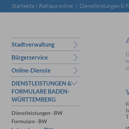
Startseite |
Rathaus online
|
Dienstleistungen &
Stadtverwaltung
D
Bürgerservice
h
i
Online-Dienste
DIENSTLEISTUNGEN &
FORMULARE BADEN-
WÜRTTEMBERG
F
I
Dienstleistungen - BW
T
Formulare - BW
W