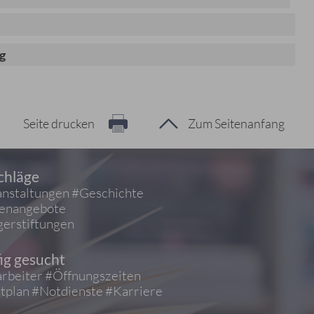
g
Seite drucken
Zum Seitenanfang
chläge
nstaltungen
#Geschichte
ienangebote
erstiftungen
ig gesucht
rbeiter
#Öffnungszeiten
tplan
#Notdienste
#Karriere