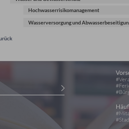
Hochwasserrisikomanagement
Wasserversorgung und Abwasserbeseitigun
urück
Vors
#Vera
#Fer
#Bürg
Häuf
#Mita
#Stad