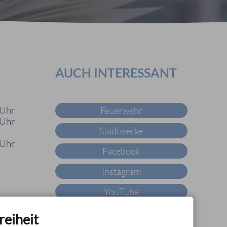
AUCH INTERESSANT
 Uhr
Feuerwehr
 Uhr
Stadtwerke
 Uhr
Facebook
Instagram
YouTube
X
reiheit