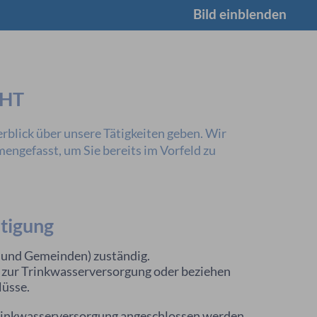
Bild einblenden
CHT
rblick über unsere Tätigkeiten geben. Wir
ngefasst, um Sie bereits im Vorfeld zu
tigung
 und Gemeinden) zuständig.
n zur Trinkwasserversorgung oder beziehen
üsse.
rinkwasserversorgung angeschlossen werden.