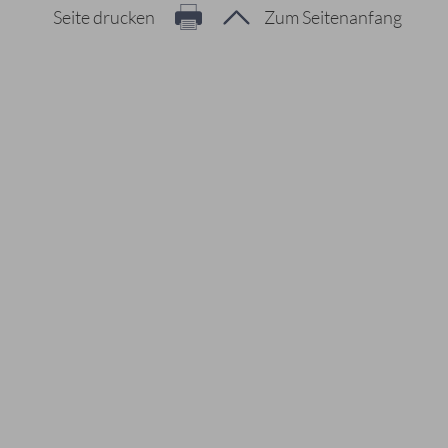
Seite drucken
Zum Seitenanfang
Hier geht es zur Suche
Vorschläge
#Veranstaltungen
#Geschichte
#Ferienangebote
#Bürgerstiftungen
Häufig gesucht
#Mitarbeiter
#Öffnungszeiten
#Stadtplan
#Notdienste
#Karriere