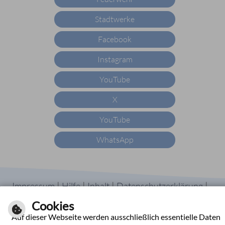
Stadtwerke
Facebook
Instagram
YouTube
X
YouTube
WhatsApp
|
|
|
|
Impressum
Hilfe
Inhalt
Datenschutzerklärung
Barrierefreiheit
Cookies
Kontrast
Auf dieser Webseite werden ausschließlich essentielle Daten