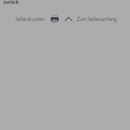
zurück
Seite drucken
Zum Seitenanfang
Hier geht es zur Suche
Vorschläge
#Veranstaltungen
#Geschichte
#Ferienangebote
#Bürgerstiftungen
Häufig gesucht
#Mitarbeiter
#Öffnungszeiten
#Stadtplan
#Notdienste
#Karriere