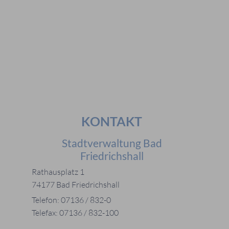
Häufig gesucht
#Mitarbeiter
#Öffnungszeiten
#Stadtplan
#Notdienste
#Karriere
KONTAKT
Stadtverwaltung Bad
Friedrichshall
Rathausplatz 1
74177 Bad Friedrichshall
Telefon: 07136 / 832-0
Telefax: 07136 / 832-100