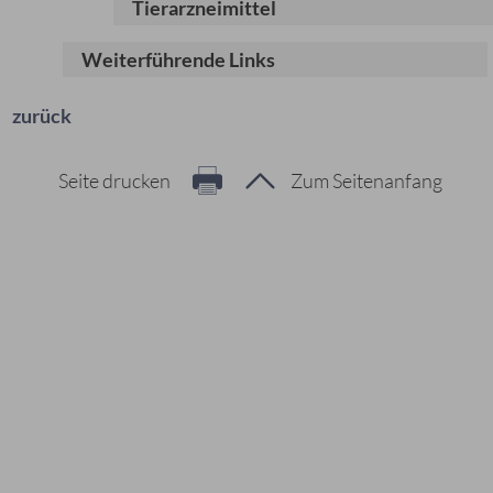
Tierarzneimittel
Weiterführende Links
zurück
Seite drucken
Zum Seitenanfang
Hier geht es zur Suche
Vorschläge
#Veranstaltungen
#Geschichte
#Ferienangebote
#Bürgerstiftungen