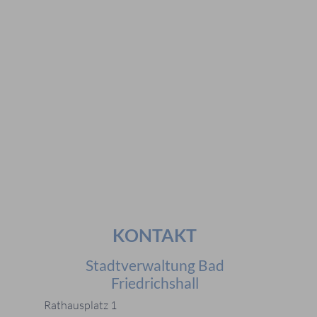
Vorschläge
#Veranstaltungen
#Geschichte
#Ferienangebote
#Bürgerstiftungen
Häufig gesucht
#Mitarbeiter
#Öffnungszeiten
#Stadtplan
#Notdienste
#Karriere
KONTAKT
Stadtverwaltung Bad
Friedrichshall
Rathausplatz 1