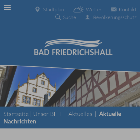
Stadtplan
Wetter
Kontakt
Suche
Bevölkerungsschutz
Startseite |
Unser BFH
|
Aktuelles
|
Aktuelle
Nachrichten