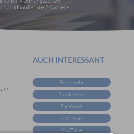
rbeiter
#Öffnungszeiten
tplan
#Notdienste
#Karriere
AUCH INTERESSANT
Feuerwehr
 Uhr
Stadtwerke
Facebook
Instagram
YouTube