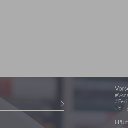
Vors
#Vera
#Fer
#Bürg
Häuf