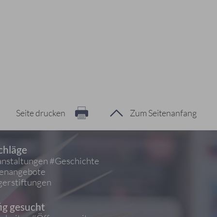
Seite drucken
Zum Seitenanfang
chläge
nstaltungen
#Geschichte
ienangebote
erstiftungen
ig gesucht