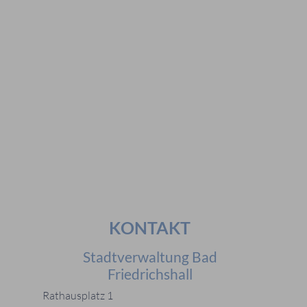
Vorschläge
#Veranstaltungen
#Geschichte
#Ferienangebote
#Bürgerstiftungen
Häufig gesucht
#Mitarbeiter
#Öffnungszeiten
#Stadtplan
#Notdienste
#Karriere
KONTAKT
Stadtverwaltung Bad
Friedrichshall
Rathausplatz 1