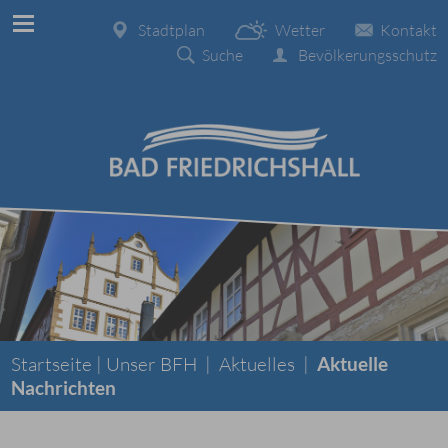
Stadtplan
Wetter
Kontakt
Suche
Bevölkerungsschutz
Startseite |
Unser BFH
|
Aktuelles
|
Aktuelle
Nachrichten