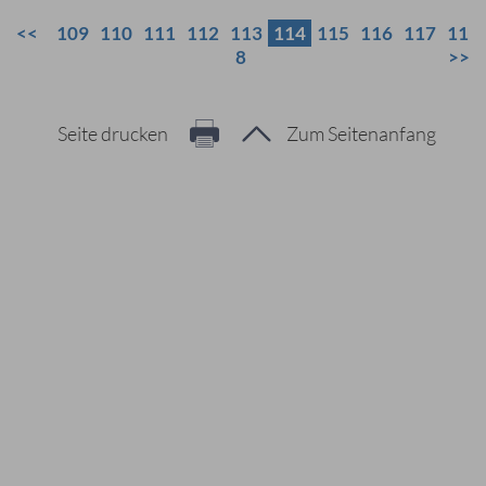
109
110
111
112
113
114
115
116
117
11
8
Seite drucken
Zum Seitenanfang
Hier geht es zur Suche
Vorschläge
#Veranstaltungen
#Geschichte
#Ferienangebote
#Bürgerstiftungen
Häufig gesucht
#Mitarbeiter
#Öffnungszeiten
#Stadtplan