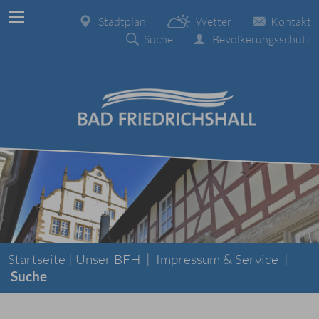
Stadtplan
Wetter
Kontakt
Suche
Bevölkerungsschutz
Startseite |
Unser BFH
|
Impressum & Service
|
Suche