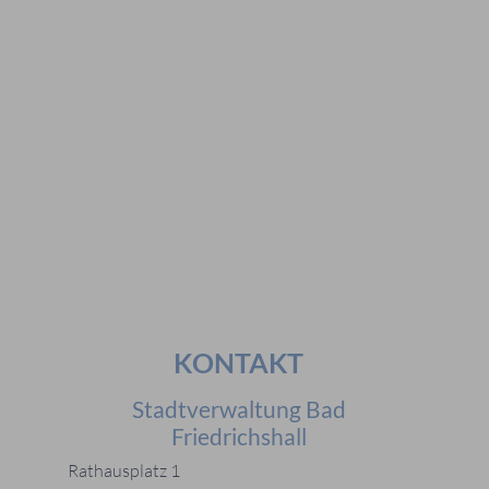
Vorschläge
#Veranstaltungen
#Geschichte
#Ferienangebote
#Bürgerstiftungen
Häufig gesucht
#Mitarbeiter
#Öffnungszeiten
#Stadtplan
#Notdienste
#Karriere
KONTAKT
Stadtverwaltung Bad
Friedrichshall
Rathausplatz 1