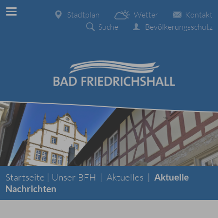
Stadtplan
Wetter
Kontakt
Suche
Bevölkerungsschutz
Startseite |
Unser BFH
|
Aktuelles
|
Aktuelle
Nachrichten