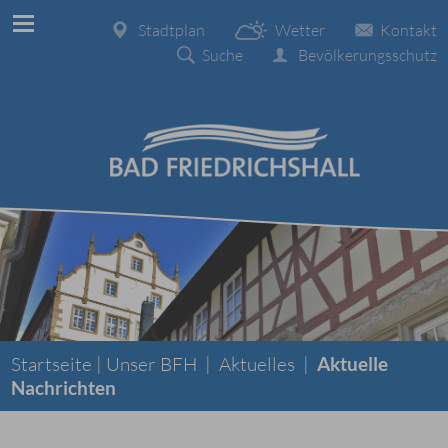
Stadtplan
Wetter
Kontakt
Suche
Bevölkerungsschutz
Startseite |
Unser BFH
|
Aktuelles
|
Aktuelle
Nachrichten