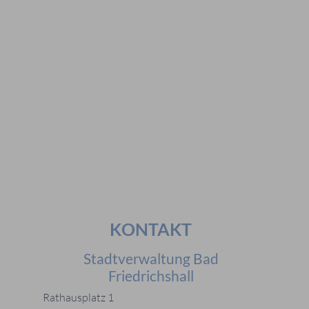
Vorschläge
#Veranstaltungen
#Geschichte
#Ferienangebote
#Bürgerstiftungen
Häufig gesucht
#Mitarbeiter
#Öffnungszeiten
#Stadtplan
#Notdienste
#Karriere
KONTAKT
Stadtverwaltung Bad
Friedrichshall
Rathausplatz 1